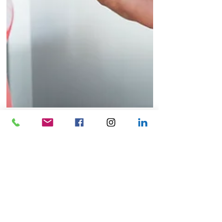
Inspiratie blog
Sta jij in je
kracht ? Of niet
?