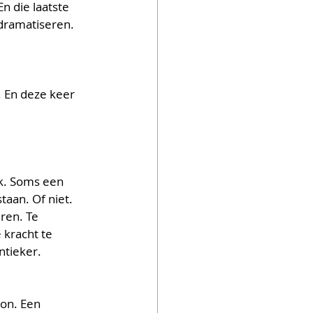
n die laatste 
dramatiseren. 
. En deze keer 
uk. Soms een 
taan. Of niet. 
ren. Te 
 kracht te 
tieker.  
on. Een 