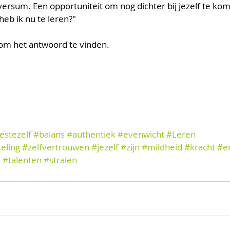
versum. Een opportuniteit om nog dichter bij jezelf te kom
heb ik nu te leren?" 
d om het antwoord te vinden. 
estezelf
#balans
#authentiek
#evenwicht
#Leren
eling
#zelfvertrouwen
#jezelf
#zijn
#mildheid
#kracht
#e
s
#talenten
#stralen