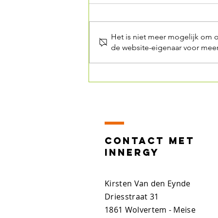
Het is niet meer mogelijk om 
de website-eigenaar voor meer
De 4 verborgen
vijanden van
je energie
Contact MET
INNERGY
Kirsten Van den Eynde
Driesstraat 31
1861 Wolvertem - Meise