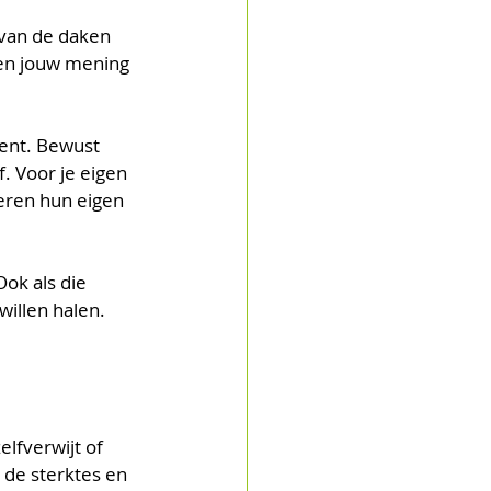
 van de daken 
en jouw mening 
bent. Bewust 
f. Voor je eigen 
eren hun eigen 
ok als die 
illen halen. 
lfverwijt of 
 de sterktes en 