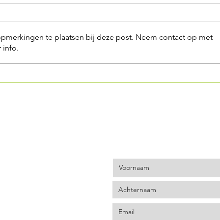
opmerkingen te plaatsen bij deze post. Neem contact op met
 info.
ZADEN NOTEN
GE
CRACKER
GR
ME