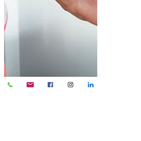
Inspiratie blog
Sta jij in je
kracht ? Of niet
?