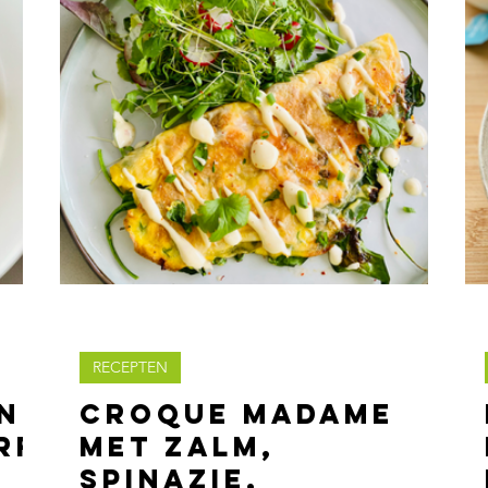
RECEPTEN
n
Croque madame
rf
met zalm,
spinazie,