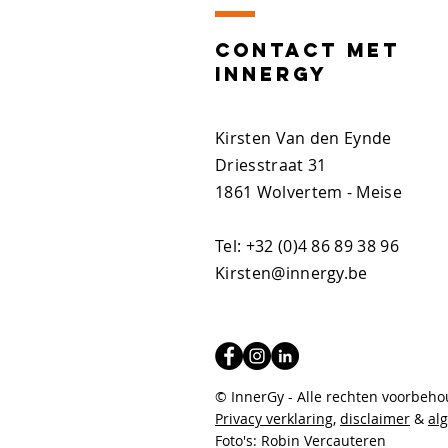
Contact MET
INNERGY
Kirsten Van den Eynde
Driesstraat 31
1861 Wolvertem - Meise
Tel:
+32 (0)4 86 89 38 96
Kirsten@innergy.be
© InnerGy -
Alle rechten voorbeh
Privacy verklaring
,
disclaimer
&
a
l
Foto's: Robin Vercauteren